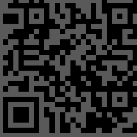
Составитель И. В. Дейнеко. — Красноярск : Красноя
непосредственный.
Распаковка выставки из коробки : методико-библ
Красноярск : Красноярская краевая детская библиотек
Тайна стального великана : методико-библио
железнодорожного моста через Енисей в Красноярск
краевая детская библиотека, 2026. — 29 с. — Текст :
Методические рекомендации по проведению в би
рекомендации
/ Составитель А. О. Николаева. — Крас
16 с. — Текст : непосредственный.
2025 год
Семь чудес Красноярского края
: методическая раз
Красноярск : Красноярская краевая детская библиотек
День библиографии: разнообразие форм и методо
И. В. Дейнеко. — Красноярск : Красноярская к
непосредственный.
План работы: как рассказать читателю о библиотеч
Красноярск : Красноярская краевая детская библиотек
110 лет «директору» «Шоколадной фабрики» Роа