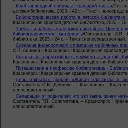
Край заповедной природы : сценарий квеста
/Соста
детская библиотека, 2023. - 42 с. – Текст : непосредс
Библиографическая работа в детской библиотеке 
Красноярская краевая детская библиотека, 2023. - 18 
Заботы и забавы маленьких енисейцев. Проектиру
библиографические материалы
/Составитель И.В. 
библиотека, 2023. - 24 с. – Текст : непосредственный.
Создание видеороликов с помощью мобильных прил
О.В. Аешина – Красноярск : Красноярская краевая детс
Локальные нормативные документы детской биб
Красноярск : Красноярская краевая детская библиотека
Путешествие в профессию библиотекарь : Библиот
Красноярск : Красноярская краевая детская библиотека
День открытых дверей «Живая классика» в би
Составитель И.В. Дейнеко. – Красноярск : Краснояр
непосредственный.
Сепарация от родителей: что это такое, зачем нуж
Составитель Т.В. Соломатова. – Красноярск : Красно
непосредственный.
Мир вещей и вещи в книгах : Методико-библ
Красноярск: Красноярская краевая детская библиотека 
Скачать презентацию(Литературно-познавательный ча