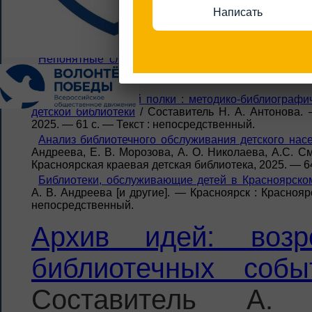
— Красноярск : Красноярская краевая детская библиот
Написать
Сайты издательств как помощники библиотекар
Составитель Е. Г. Шваргонова. — Красноярск : Красно
непосредственный.
Непонятные слова: читаем со словарём В.И. Дал
О. О. Ермакова. — Красноярск : Красноярская 
непосредственный.
Истории с книжной полки : методико-библиограф
детской библиотеки
/ Составитель Н. А. Антонова. 
2025. — 61 с. — Текст : непосредственный.
Анализ библиотечного обслуживания детского насе
Андреева, Е. В. Морозова, А. О. Николаева, А.С. С
Красноярская краевая детская библиотека, 2025. — 6
Библиотеки, обслуживающие детей в Красноярском
А. В. Андреева [и другие]. — Красноярск : Краснояр
непосредственный.
Архив идей: возр
библиотечных собы
Составитель А.