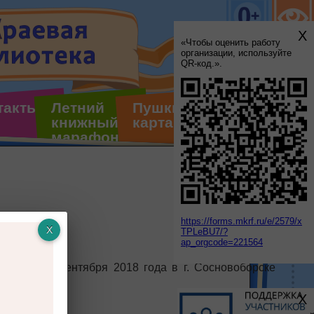
X
«Чтобы оценить работу
организации, используйте
QR-код.».
такты
Летний
Пушкинская
книжный
карта
марафон
https://forms.mkrf.ru/e/2579/x
TPLeBU7/?
ap_orgcode=221564
роекта 16 сентября 2018 года в г. Сосновоборске
иги.
X