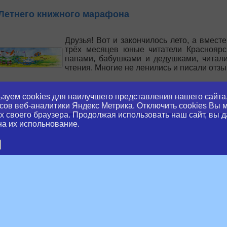
 Летнего книжного марафона
Друзья! Вот и закончилось лето, а вмес
трёх месяцев юные читатели Красноярс
папами, бабушками и дедушками, читали 
чтения. Многие не ленились и писали отз
е...
зуем cookies для наилучшего представления нашего сайта,
сов веб-аналитики Яндекс Метрика. Отключить cookies Вы 
щались с Летом!
х своего браузера. Продолжая использовать наш сайт, вы д
на их испольнование.
30 августа в Красноярской краевой детск
зала 2018 года.
slator
е...