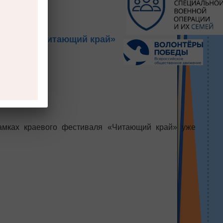
естиваля «Читающий край»
амках краевого фестиваля «Читающий край» уже