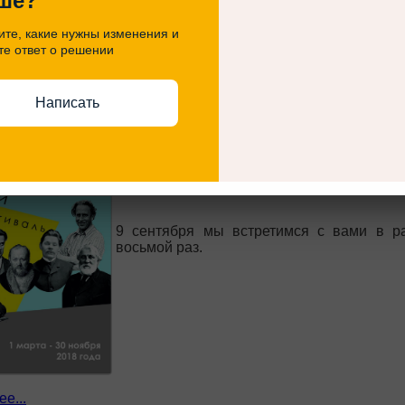
ше?
те, какие нужны изменения и
е...
те ответ о решении
ся очередной день чтения в рамках краевого ф
Написать
9 сентября мы встретимся с вами в р
восьмой раз.
е...