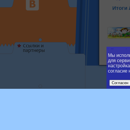
Итоги
Ссылки и
*
Подробне
партнеры
Мы исполь
для серви
Попро
настройка
согласие 
Согласен
Tran
Подробне