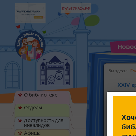
Ново
Вы здесь:
Гл
XXIV к
О библиотеке
*
Отделы
*
Хоч
Доступность для
*
биб
инвалидов
Афиша
*