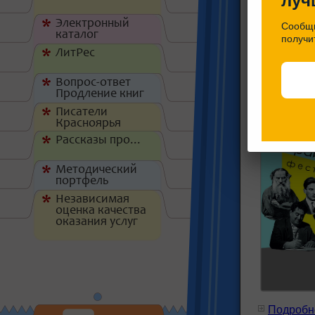
луч
Электронный
*
Сообщи
Подробне
каталог
получи
ЛитРес
*
Близит
Вопрос-ответ
*
Продление книг
Писатели
*
Красноярья
Рассказы про...
*
Методический
*
портфель
Независимая
*
оценка качества
оказания услуг
Подробне