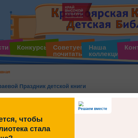
сти
Конкурсы
Советуем
Наша
Кон
почитать
коллекция
авная
раевой Праздник детской книги
Решаем вместе
ется, чтобы
В рамках реализации социокультурного п
пройдёт XXIV краевой Праздник детской кн
лиотека стала