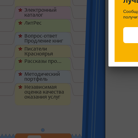
луч
Электронный
*
Сообщи
каталог
получи
ЛитРес
*
Вопрос-ответ
*
Продление книг
Писатели
*
Красноярья
Рассказы про...
*
Методический
*
портфель
Независимая
*
оценка качества
оказания услуг