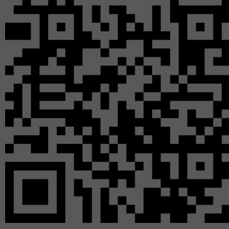
17
от
в 
Все пришедшие позн
крупнейших мастеров
И.К. Айвазовского,
Левитана, Е.Е. Волк
Куинджи. Послу