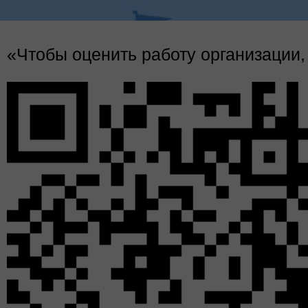
Ночь искусств
«Чтобы оценить работу организации,
4
к
б
к
ак
Дл