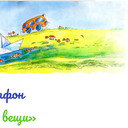
афон
 вещи»