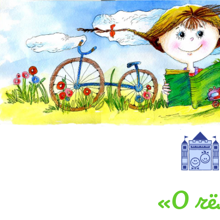
«О чё