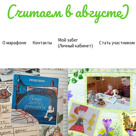
(читаем в августе)
Мой забег
О марафоне
Контакты
Стать участником
(Личный кабинет)