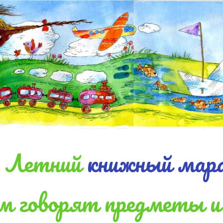
Летний
книжный мар
м говорят предметы и