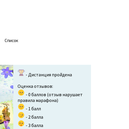
Cписок
- Дистанция пройдена
Оценка отзывов:
- 0 баллов (отзыв нарушает
правила марафона)
- 1 балл
- 2 балла
- 3 балла