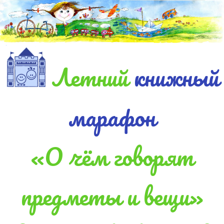
Летний
книжный
марафон
«О чём говорят
предметы и вещи»