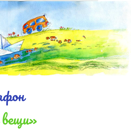
афон
 вещи»