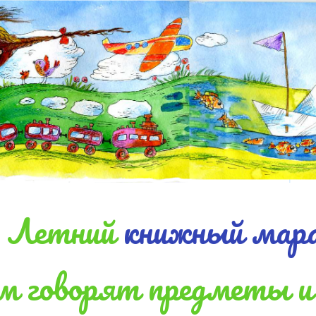
Летний
книжный мар
м говорят предметы и