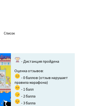
Cписок
- Дистанция пройдена
Оценка отзывов:
- 0 баллов (отзыв нарушает
правила марафона)
- 1 балл
- 2 балла
- 3 балла