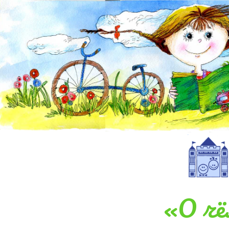
«О чё