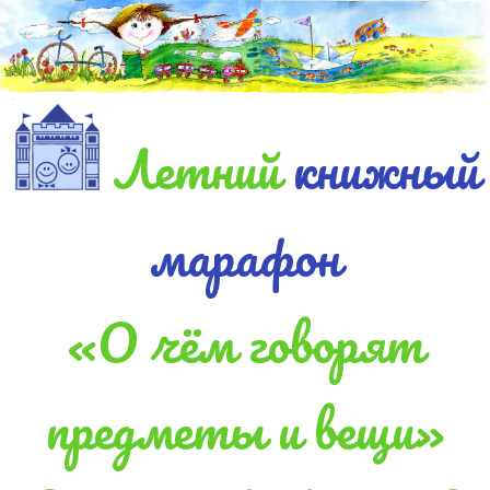
Летний
книжный
марафон
«О чём говорят
предметы и вещи»