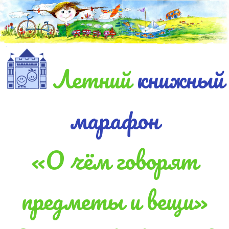
Летний
книжный
марафон
«О чём говорят
предметы и вещи»