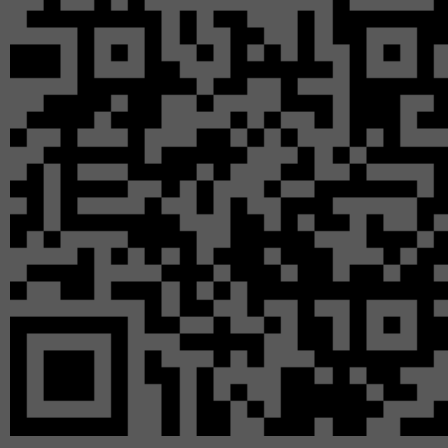
Авторы историй о
архивам, поговорили 
с помощью родите
розыскную работу 
информационных тем