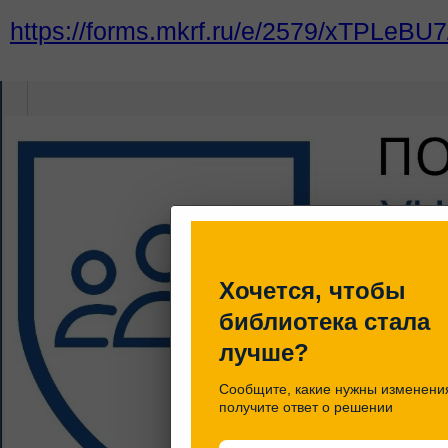
https://forms.mkrf.ru/e/2579/xTPLeB
Литература об авторе
Хочется, чтобы
библиотека стала
лучше?
Сообщите, какие нужны изменени
получите ответ о решении