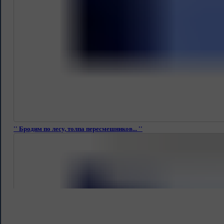
'' Бродим по лесу, толпа пересмешников... ''