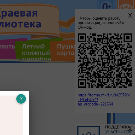
X
«Чтобы оценить работу
организации, используйте
QR-код.».
такты
Летний
Пушкинская
книжный
карта
марафон
https://forms.mkrf.ru/e/2579/x
TPLeBU7/?
ap_orgcode=221564
X