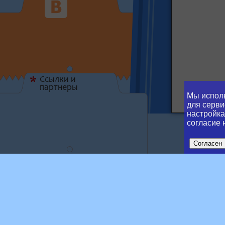
Ссылки и
*
партнеры
Мы исполь
для серви
настройка
согласие 
Согласен
Tran