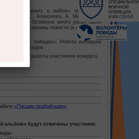
цию «Читаю книгу о войне» поделились
Астафьева, С. Алексеева, А. Митяева, Е.
 К. Симонова. Особенно много работ было
а девушек – героинь повести (и настоящих
дах, боях и победах». Ребята рисовали
йне 1941-45 годов.
ены лучшие работы участников конкурса.
»:
работу
«Письмо прабабушке»
 альбом» будут отмечены участники:
беда»