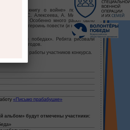
цию «Читаю книгу о войне» поделились
Астафьева, С. Алексеева, А. Митяева, Е.
 К. Симонова. Особенно много работ было
а девушек – героинь повести (и настоящих
дах, боях и победах». Ребята рисовали
йне 1941-45 годов.
ены лучшие работы участников конкурса.
»:
работу
«Письмо прабабушке»
 альбом» будут отмечены участники:
беда»