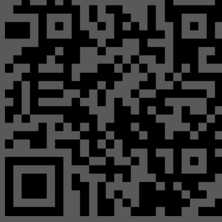
В номинации «Лис
участники конкурса п
участниках войны и т
об обычных предмет
ставших семейными 
хранимых внуками и п
Заборских Дарья и
Каратузского района 
форме письма прабаб
могу увидеть тебя т