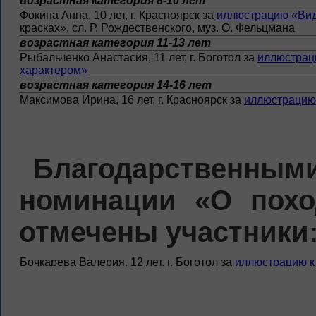
возрастная категория 8-10 лет
Фокина Анна, 10 лет, г. Красноярск за
иллюстрацию «Вид
красках», сл. Р. Рождественского, муз. О. Фельцмана
возрастная категория 11-13 лет
Рыбальченко Анастасия, 11 лет, г. Боготол за
иллюстраци
характером»
возрастная категория 14-16 лет
Максимова Ирина, 16 лет, г. Красноярск за
иллюстрацию 
Благодарствен
номинации «О похо
отмечены участники
Бочкарева Валерия, 12 лет, г. Боготол за
иллюстрацию к
Дроздова Ксения, 11 лет, г. Красноярск за
иллюстрацию к
Екимова Елизавета, 10 лет, г. Красноярск за
работу «Ар
«Марш артиллеристов», сл. В. Гусева, муз. Т. Хренников