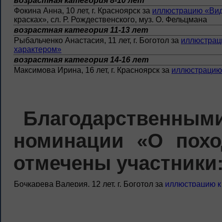
возрастная категория 8-10 лет
Фокина Анна, 10 лет, г. Красноярск за
иллюстрацию «Вид
красках», сл. Р. Рождественского, муз. О. Фельцмана
возрастная категория 11-13 лет
Рыбальченко Анастасия, 11 лет, г. Боготол за
иллюстраци
характером»
возрастная категория 14-16 лет
Максимова Ирина, 16 лет, г. Красноярск за
иллюстрацию 
Благодарствен
номинации «О похо
отмечены участники
Бочкарева Валерия, 12 лет, г. Боготол за
иллюстрацию к
Дроздова Ксения, 11 лет, г. Красноярск за
иллюстрацию к
Екимова Елизавета, 10 лет, г. Красноярск за
работу «Ар
«Марш артиллеристов», сл. В. Гусева, муз. Т. Хренников