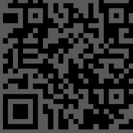
В номинации «Лис
участники конкурса п
участниках войны и т
об обычных предмет
ставших семейными 
хранимых внуками и п
Заборских Дарья и
Каратузского района 
форме письма прабаб
могу увидеть тебя т