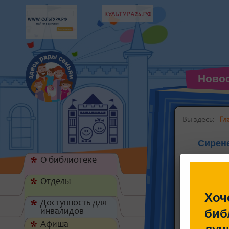
Ново
Вы здесь:
Гл
Сирен
О библиотеке
*
Отделы
*
Хоч
Доступность для
*
биб
инвалидов
Афиша
*