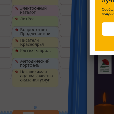
луч
Электронный
*
Сообщи
каталог
получи
ЛитРес
*
Вопрос-ответ
*
Подробне
Продление книг
Жителе
Писатели
*
Красноярья
памят
Рассказы про...
*
Методический
*
портфель
Независимая
*
оценка качества
оказания услуг