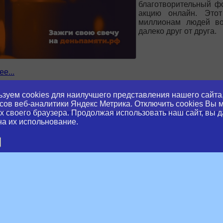
благотворительный ф
акцию онлайн. Это
миллионам людей во
далеко друг от друга.
е...
ноярском крае стартовал отборочный этап Наци
зуем cookies для наилучшего представления нашего сайта,
импикс» 2026
сов веб-аналитики Яндекс Метрика. Отключить cookies Вы 
х своего браузера. Продолжая использовать наш сайт, вы д
на их испольнование.
Соревнования от
чемпионата по пр
инвалидов и лиц
здоровья «Абилимп
региона Сибирско
slator
округов.
Отборочные соревно
специализированных п
трёх категориях — «ш
и демонстрируют