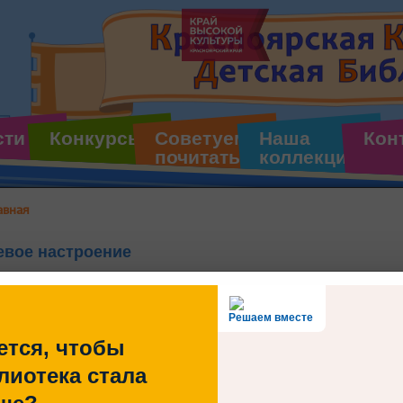
сти
Конкурсы
Советуем
Наша
Кон
почитать
коллекция
авная
евое настроение
Приглашаем на уник
Решаем вместе
Сувенир с отголосками
ется, чтобы
Дизайнер Юлия Сагате
лиотека стала
предмета, который 
замечательным подарк