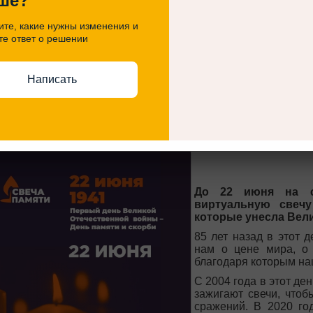
ше?
Творческим импульсом
Александра Блока, Бо
те, какие нужны изменения и
Коровина, Валентина 
те ответ о решении
посвящённые сирени.
Написать
е...
й Красноярского края приглашают принять участ
и»
До 22 июня на 
виртуальную свеч
которые унесла Вели
85 лет назад в этот 
нам о цене мира, о 
благодаря которым на
С 2004 года в этот де
зажигают свечи, чтоб
сражений. В 2020 го