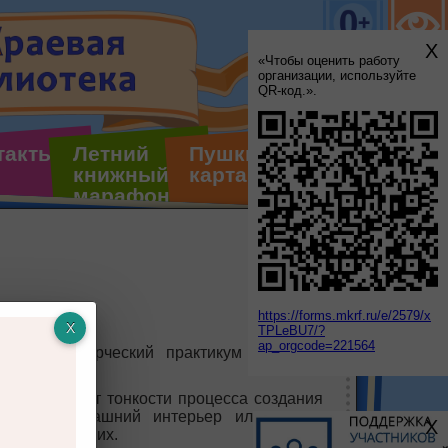
X
«Чтобы оценить работу
организации, используйте
QR-код.».
такты
Летний
Пушкинская
книжный
карта
марафон
https://forms.mkrf.ru/e/2579/x
TPLeBU7/?
ap_orgcode=221564
альный творческий практикум «Сирень.
 классики».
лян покажет тонкости процесса создания
украсит домашний интерьер или станет
X
ом для близких.