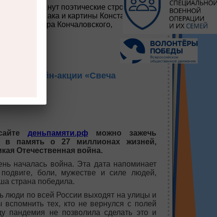
 встречи станут поэтические строки
риса Пастернака и картины Константина
Серова и Петра Кончаловского,
ие в онлайн-акции «Свеча
сайте
деньпамяти.рф
можно зажечь
у в память о 27 миллионах жизней,
кая Отечественная война.
день началась война. Эта дата напоминает
подвиге, боли, мужестве и силе людей,
ша страна победила.
нь люди по всей России выходят на улицы и
ы вспомнить тех, кто не вернулся с полей
ду пандемия не позволила сделать это и