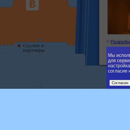
Подробне
Ссылки и
*
партнеры
В Крас
Мы исполь
«Абил
для серви
настройка
согласие 
Согласен
Tran