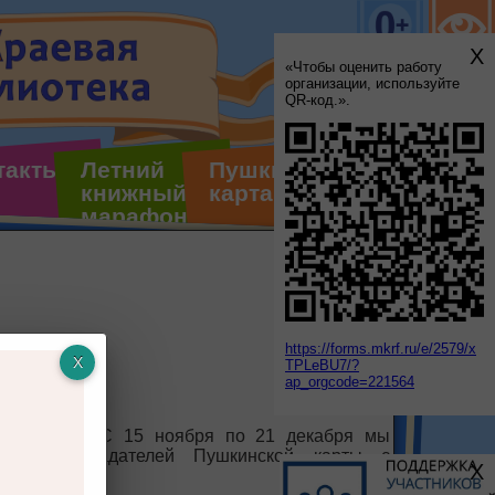
X
«Чтобы оценить работу
организации, используйте
QR-код.».
такты
Летний
Пушкинская
книжный
карта
марафон
https://forms.mkrf.ru/e/2579/x
TPLeBU7/?
ap_orgcode=221564
ая новость! С 15 ноября по 21 декабря мы
ш для обладателей Пушкинской карты с
X
иями.