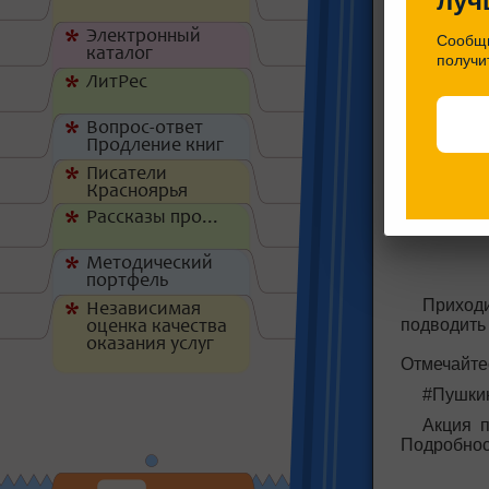
луч
Электронный
*
Сообщи
каталог
получи
ЛитРес
*
Вопрос-ответ
*
Продление книг
Писатели
*
Красноярья
Рассказы про...
*
Методический
*
портфель
Приходи
Независимая
*
подводить 
оценка качества
оказания услуг
Отмечайтес
#Пушки
Акция 
Подробнос