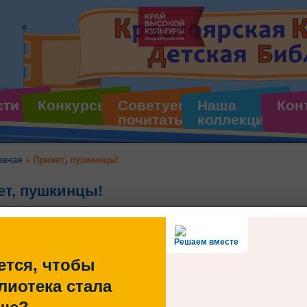
сти
Конкурсы
Советуем
Наша
Кон
почитать
коллекция
авная
Привет, пушкинцы!
ет, пушкинцы!
Решаем вместе
ется, чтобы
У нас для вас крут
лиотека стала
запускаем розыгры
суперпростыми услов