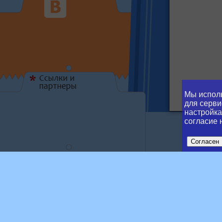
Ссылки и
*
партнеры
Мы исполь
для серви
настройка
согласие 
Согласен
Tran