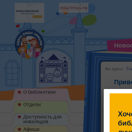
Ново
Вы здесь:
Гл
Прив
О библиотеке
*
Отделы
*
Хоч
Доступность для
*
биб
инвалидов
Афиша
*