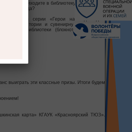
 событие, приходите в библиотеку и заполните
. Легко, правда?
ь? Книги из серии «Герои навсегда» для
тывающие истории и сувенирную продукцию
й детской библиотеки (блокноты, браслеты,
р.)
нс выиграть эти классные призы. Итоги будем
роением!
шкинская карта» КГАУК «Красноярский ТЮЗ».