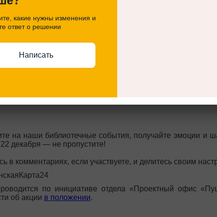
ше?
Купите билет на наше
бланк участника акции
те, какие нужны изменения и
те ответ о решении
Что можно выиграт
погружения в захва
Красноярской краево
Написать
бумага для записей и д
те на наши библиотечные события, получайте эмоции и ша
22 декабря — не пропустите!
ь в комментариях, если участвуете, и делитесь своим наст
нскаяКарта24
проводится по инициативе отдела «Проектный офис «Пу
ти об акции
в положении
.