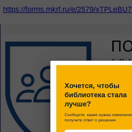
https://forms.mkrf.ru/e/2579/xTPLeB
Хочется, чтобы
библиотека стала
лучше?
Сообщите, какие нужны изменени
получите ответ о решении