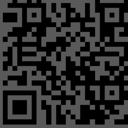
книжки
читат
подск
демонс
Обзор 
11:0
https:/