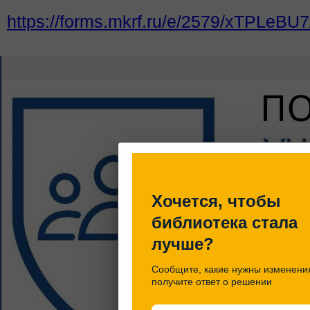
https://forms.mkrf.ru/e/2579/xTPLeB
Хочется, чтобы
библиотека стала
лучше?
Сообщите, какие нужны изменени
получите ответ о решении