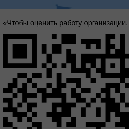
Понедельник начинается с книг
«Чтобы оценить работу организации,
Куда в
На эт
чаще з
поста
очеред
будем 
эмоци