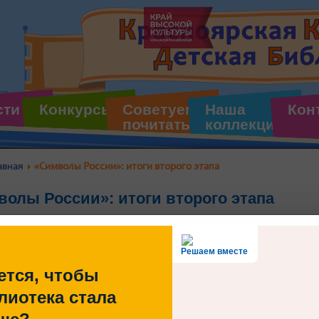
сти
Конкурсы
Советуем
Наша
Кон
почитать
коллекция
авная
«Символы России»: итоги второго этапа
олы России»: итоги второго этапа
Подведены итоги втор
«Символы России. Го
Решаем вместе
Красноярском крае.
ется, чтобы
Для проведения вт
Красноярского края 
лиотека стала
второго этапа вышли
этап олимпиады в ноя