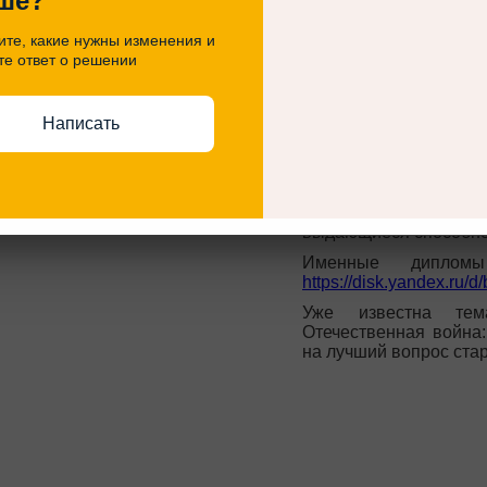
ше?
Призёрами и победите
те, какие нужны изменения и
– 73 призёра в возрас
те ответ о решении
– 79 призёров в возра
– 15 победителей в во
Написать
– 43 победителя в воз
Все участники олим
победители и призёры
государственном ин
выдающиеся способно
Именные диплом
https://disk.yandex.r
Уже известна тем
Отечественная война
на лучший вопрос стар