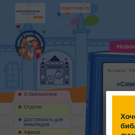
Ново
Вы здесь:
Гл
«Симв
О библиотеке
*
Отделы
*
Хоч
Доступность для
*
биб
инвалидов
Афиша
*