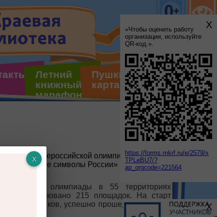
X
«Чтобы оценить работу
организации, используйте
QR-код.».
такты
Летний
Пушкинская
книжный
карта
марафон
https://forms.mkrf.ru/e/2579/x
ого этапа Всероссийской олимпиады
TPLeBU7/?
сударственные символы России» в
ap_orgcode=221564
орого этапа олимпиады в 55 территориях
было организовано 215 площадок. На старт
 1360 участников, успешно прошедших первый
X
бре.