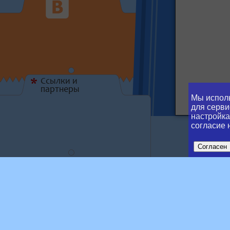
Ссылки и
*
партнеры
Мы исполь
для серви
настройка
согласие 
Согласен
Tran