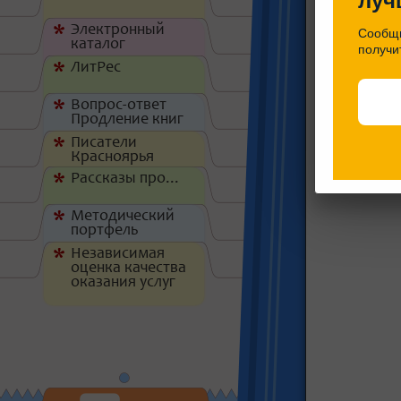
луч
Электронный
*
Сообщи
каталог
получи
ЛитРес
*
Вопрос-ответ
*
Продление книг
Писатели
*
Красноярья
Рассказы про...
*
Методический
*
портфель
Независимая
*
оценка качества
оказания услуг