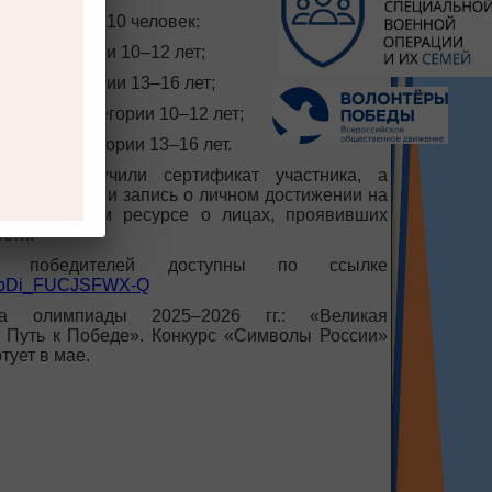
лями стали 210 человек:
тной категории 10–12 лет;
стной категории 13–16 лет;
зрастной категории 10–12 лет;
растной категории 13–16 лет.
пиады получили сертификат участника, а
 — дипломы и запись о личном достижении на
формационном ресурсе о лицах, проявивших
сти.
ы победителей доступны по ссылке
u/d/bDi_FUCJSFWX-Q
а олимпиады 2025–2026 гг.: «Великая
: Путь к Победе». Конкурс «Символы России»
тует в мае.