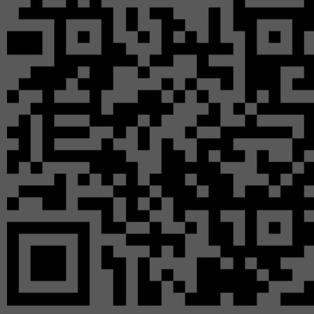
Морозову», чтобы 
понадобился европе
необходимо было реш
задачи. Благодаря 
картину «Меншиков в 
Европу.
В Европе художни
горизонты живописно
восьми месяцев о