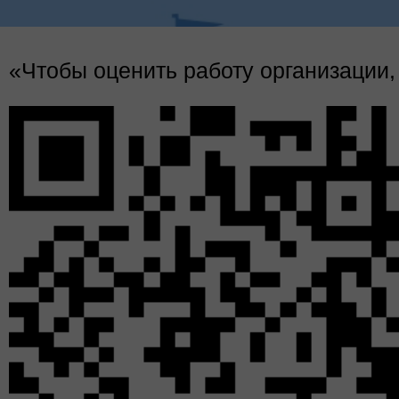
Путешествие Сурикова по Европе
«Чтобы оценить работу организации,
16 марта, в Красн
библиотеке прошл
Василию» (о поезд
Сурикова в Европу (18
Главный хранитель 
Ряузова, искусств
Петунина, рассказал
Европе. Когда Сури