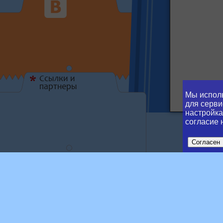
Ссылки и
*
партнеры
Мы исполь
для серви
настройка
согласие 
Согласен
Tran