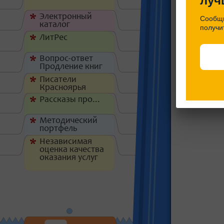
луч
получил в
Шаповалова
Электронный
*
Сообщи
каталог
получи
ЛитРес
*
Вопрос-ответ
*
Продление книг
Писатели
*
Красноярья
Рассказы про...
*
Методический
*
портфель
Независимая
*
оценка качества
оказания услуг