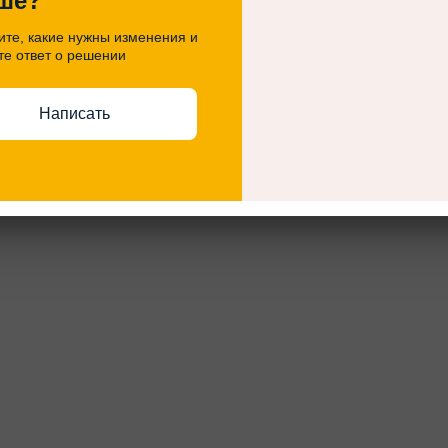
ше?
 подарок книгу с добрыми пожеланиями и автографом н
. Ну и, конечно, по традиции - фото на память.
те, какие нужны изменения и
те ответ о решении
Написать