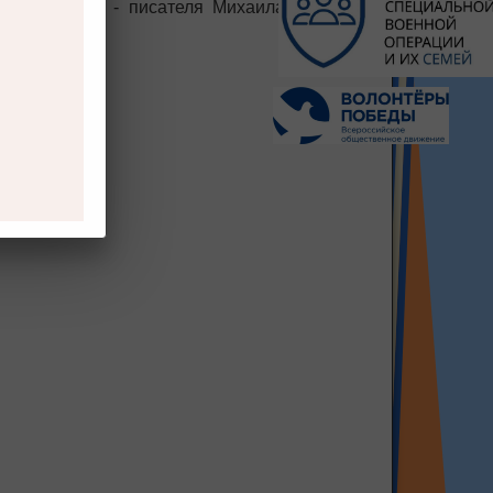
ашего гостя - писателя Михаила Захаровича