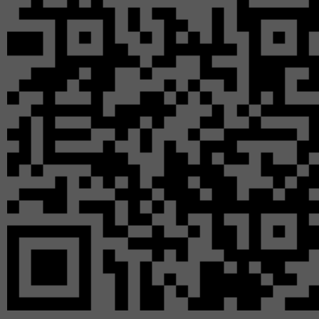
В библиотеках Крас
года в целях создан
для безопасного и с
детей летом, обе
информационного о
каникулярный пер
негативных явлений