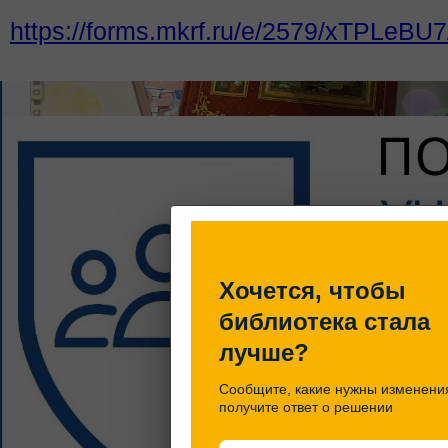
https://forms.mkrf.ru/e/2579/xTPLeB
Хочется, чтобы
библиотека стала
лучше?
Сообщите, какие нужны изменени
получите ответ о решении